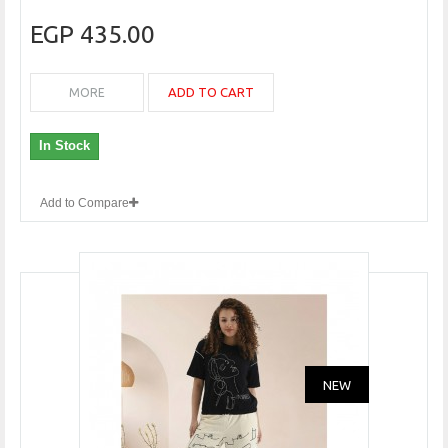
435.00 EGP
ADD TO CART
MORE
In Stock
Add to Compare
NEW