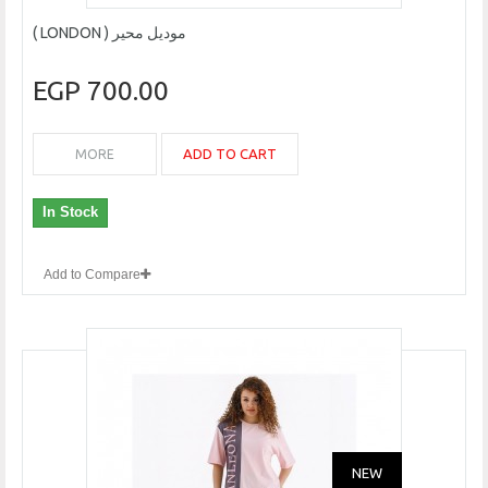
موديل محير ( LONDON )
700.00 EGP
ADD TO CART
MORE
In Stock
Add to Compare
NEW